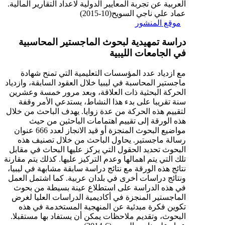
العربية عن تجربة المعايير الدولية لاعداد التقارير المالية.
عماد علي ناجي السويح(10-2015)
موقع المنشور
دراسة تمهيدية لبحوث الماجستير المحاسبية
في الجامعات الليبية
مع ازدياد عدد المؤسسات التعليمية التي تمنح شهادة
ماجستير المحاسبة في ليبيا خلال العقود السابقة، وازدياد
الحركة البحثية ذات العلاقة، وبعد مرور خمسة وعشرين
سنة تقريبا على بدء هذا النشاط، يستدعي الأمر وقفة
لتقييم هذه الحركة من عدة زوايا. يهدف الباحث من خلال
هذه الورقة إلى تقييم اهتمامات الباحثين من حيث
مواضيع البحوث المنجزة أو قيد الانجاز لعدد 666 عنوان
رسالة ماجستير. يحاول الباحث من خلال تصنيف هذه
البحوث تحديد الحقول التي يركز عليها البحاث في مقابل
تلك التي يتم اهمالها وعدم التركيز عليها. كذلك يتم مقارنة
نتائج هذه الورقة مع نتائج دراسة سابقة مشابهة في ليبيا،
ونتائج دراسات أخرى في بلدان عربية. كما اشتمل العمل
في هذه الدراسة على استطلاع عينة بسيطة من بحوث
الماجستير المنجزة في أكاديمية الدراسات العليا لغرض
تكوين فكرة مبدئية عن المنهجية المستخدمة في هذه
البحوث، وتقديم ملاحظات يمكن أن يستفاد بها مستقبلا.