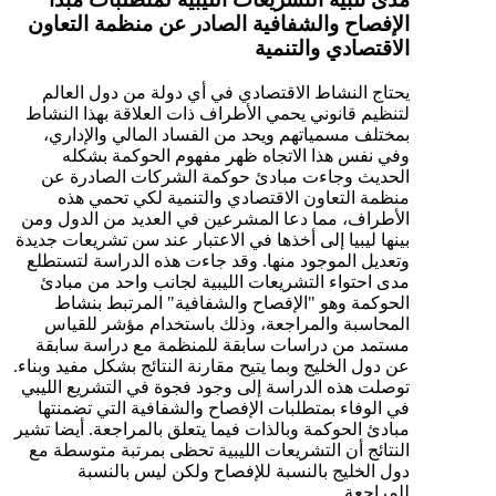
الإفصاح والشفافية الصادر عن منظمة التعاون
الاقتصادي والتنمية
يحتاج النشاط الاقتصادي في أي دولة من دول العالم
لتنظيم قانوني يحمي الأطراف ذات العلاقة بهذا النشاط
بمختلف مسمياتهم ويحد من الفساد المالي والإداري،
وفي نفس هذا الاتجاه ظهر مفهوم الحوكمة بشكله
الحديث وجاءت مبادئ حوكمة الشركات الصادرة عن
منظمة التعاون الاقتصادي والتنمية لكي تحمي هذه
الأطراف، مما دعا المشرعين في العديد من الدول ومن
بينها ليبيا إلى أخذها في الاعتبار عند سن تشريعات جديدة
وتعديل الموجود منها. وقد جاءت هذه الدراسة لتستطلع
مدى احتواء التشريعات الليبية لجانب واحد من مبادئ
الحوكمة وهو "الإفصاح والشفافية" المرتبط بنشاط
المحاسبة والمراجعة، وذلك باستخدام مؤشر للقياس
مستمد من دراسات سابقة للمنظمة مع دراسة سابقة
عن دول الخليج وبما يتيح مقارنة النتائج بشكل مفيد وبناء.
توصلت هذه الدراسة إلى وجود فجوة في التشريع الليبي
في الوفاء بمتطلبات الإفصاح والشفافية التي تضمنتها
مبادئ الحوكمة وبالذات فيما يتعلق بالمراجعة. أيضا تشير
النتائج أن التشريعات الليبية تحظى بمرتبة متوسطة مع
دول الخليج بالنسبة للإفصاح ولكن ليس بالنسبة
للمراجعة.