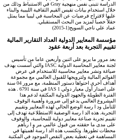
الدراسة تتبنى نفس منهجية Gray في الاستنباط وذلك من
خلال استخدام بيانات تقيس القيم الثقافية الليبية والبناء
عليها لاقتراح فرضيات عن المحاسبة في ليبيا مما يمثل
حقلاً خصباً لمزيد من البحث المستقبلي.
عماد علي ناجي السويح(1-2015)
مؤسسة المعايير الدولية العداد التقارير المالية
تقييم التجربة بعد أربعة عقود
بعد مرور ما يربو على اثنين وأربعين عاما من تأسيس
لجنة معايير المحاسبة الدولية IASC والتي أسست بهدف
صياغة ونشر معايير محاسبية للاستخدام في عرض
القوائم المالية ولترويجها للقبول العالمي مع مجموعة
أهداف أخرى احتواها دستور المنظمة، مع مرور 04 سنة
على اصدار أول معيار دولي IAS 1 في سنة 6791 . هذه
الفترة الطويلة والجهود الدولية المكثفة لدعم هذا
المشروع العالمي يدعو إلى ضرورة وأهمية الوقوف
للتأمل ود ا رسة الوضع الحالي لهذه المعايير وتقييم
التجربة. هذه الد ا رسة الوصفية الاستطلاعية تهدف إلى
تقييم تجربة صناعة معايير دولية للمحاسبة، والوقوف
على مدى ما حققته من قبول عالمي مر و ا ربأهم
محطات تطورها. وتكتسب هذه الد ا رسة أهميتها في
المساهمة في تغطية بعض النقص الموجود في المكتبة