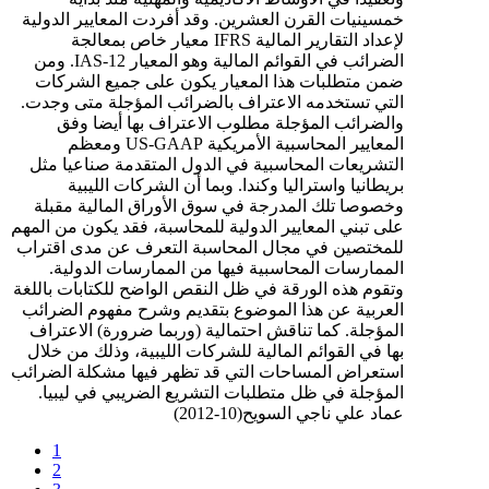
خمسينيات القرن العشرين. وقد أفردت المعايير الدولية
لإعداد التقارير المالية IFRS معيار خاص بمعالجة
الضرائب في القوائم المالية وهو المعيار IAS-12. ومن
ضمن متطلبات هذا المعيار يكون على جميع الشركات
التي تستخدمه الاعتراف بالضرائب المؤجلة متى وجدت.
والضرائب المؤجلة مطلوب الاعتراف بها أيضا وفق
المعايير المحاسبية الأمريكية US-GAAP ومعظم
التشريعات المحاسبية في الدول المتقدمة صناعيا مثل
بريطانيا واستراليا وكندا. وبما أن الشركات الليبية
وخصوصا تلك المدرجة في سوق الأوراق المالية مقبلة
على تبني المعايير الدولية للمحاسبة، فقد يكون من المهم
للمختصين في مجال المحاسبة التعرف عن مدى اقتراب
الممارسات المحاسبية فيها من الممارسات الدولية.
وتقوم هذه الورقة في ظل النقص الواضح للكتابات باللغة
العربية عن هذا الموضوع بتقديم وشرح مفهوم الضرائب
المؤجلة. كما تناقش احتمالية (وربما ضرورة) الاعتراف
بها في القوائم المالية للشركات الليبية، وذلك من خلال
استعراض المساحات التي قد تظهر فيها مشكلة الضرائب
المؤجلة في ظل متطلبات التشريع الضريبي في ليبيا.
عماد علي ناجي السويح(10-2012)
1
2