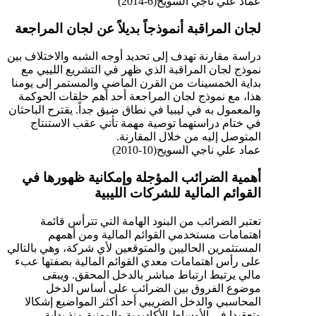
عماد علي ناجي السويح(6-2014)
لجان المراقبة أنموذجاً بديلاً عن لجان المراجعة
دراسة مقارنة تهدف إلى تحديد أوجه الشبه والاختلاف بين
نموذج لجان المراقبة الذي ظهر في التشريع الليبي مع
بداية الخمسينات من القرن الماضي والمستمر إلى يومنا
هذا، مع نموذج لجان المراجعة أحد أهم حلقات الحوكمة
والمعمول به في ليبيا في نطاق ضيق جداً. يقترح الباحثان
في ختام دراستهما توصية مهمة تأتي عقب الاستنتاج
المتوصل إليه من خلال المقارنة.
عماد علي ناجي السويح(10-2010)
أهمية الضرائب المؤجلة وإمكانية ظهورها في
القوائم المالية للشركات الليبية
تعتبر الضرائب من البنود الهامة التي تترأس قائمة
اهتمامات مستخدمي القوائم المالية ومن أهمهم
المستثمرين الحاليين والمتوقعين لأي شركة، وهي بالتالي
على رأس اهتمامات معدي القوائم المالية بصفتها عبء
مالي يرتبط ارتباط مباشر بالدخل المحقق. ويبقى
موضوع الفروق بين الضرائب على أساس الدخل
المحاسبي والدخل الضريبي أحد أكثر المواضيع إشكالا
وتعقيدا في الأوساط الأكاديمية والمهنية منذ بداية