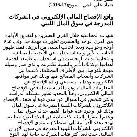
عماد علي ناجي السويح(12-2016)
واقع الإفصاح المالي الإلكتروني في الشركات
المدرجة في سوق المال الليبي
شهدت المحاسبة خلال القرن العشرين والعقدين الأولين
من القرن الواحد والعشرين تطورات مهمة جداً وفي عدة
أوجه وجوانب، ويعد الجانب التقني من أبرزها. فمنذ ظهور
الحاسب الآلي وبدء استخدامه في الأنشطة الصناعية
والتجارية بدأت المحاسبة في استخدامه وتطويعه لخدمة
أهدافها، وكذلك الأمر بالنسبة للانترنت والذي صار وسيلة
مهمة للتواصل بين الأطراف المختلفة، لاسيما بين
الشركات وأصحاب المصالح فيها وذلك عبر مواقعها
الالكترونية وهذا ما يستدعي زيادة الإفصاح عن
المعلومات المالية، وهو ماقد يسميه البعض بالإفصاح
المالي الالكتروني. وهنا بالتحديد تظهر مشكلة الدراسة
والتي تتلخص في السؤال عن مدى قوة أو ضعف الإفصاح
الالكتروني للشركات الليبية المدرجة في سوق المال
وذلك في وجود عدة عوامل أهمها حداثة سوق المال
وعدم استقرار البيئة الاقتصادية في البلاد لعقود متتالية.
تهدف هذه الدراسة إلى استطلاع مستوى الإفصاح
الالكتروني للشركات الليبية المدرجة في سوق الأوراق
المالية، حيث تعد أكثر فئات الشركات حاجة لهذا النوع